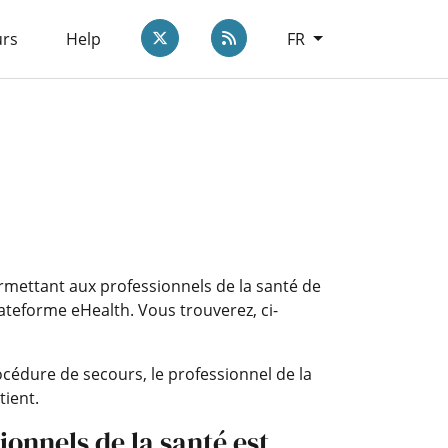
Twitter
rss.link.label
urs
Help
FR
mettant aux professionnels de la santé de
lateforme eHealth. Vous trouverez, ci-
rocédure de secours, le professionnel de la
tient.
onnels de la santé est