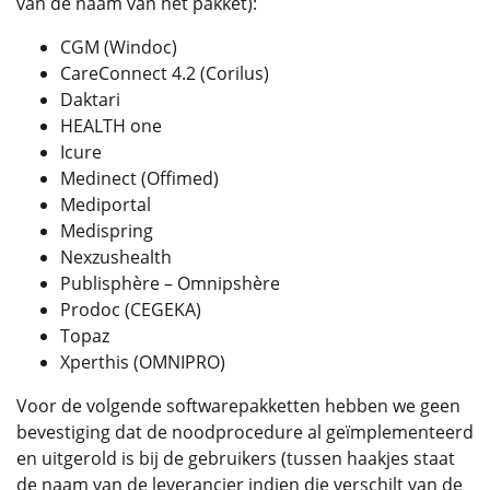
van de naam van het pakket):
CGM (Windoc)
CareConnect 4.2 (Corilus)
Daktari
HEALTH one
Icure
Medinect (Offimed)
Mediportal
Medispring
Nexzushealth
Publisphère – Omnipshère
Prodoc (CEGEKA)
Topaz
Xperthis (OMNIPRO)
Voor de volgende softwarepakketten hebben we geen
bevestiging dat de noodprocedure al geïmplementeerd
en uitgerold is bij de gebruikers (tussen haakjes staat
de naam van de leverancier indien die verschilt van de